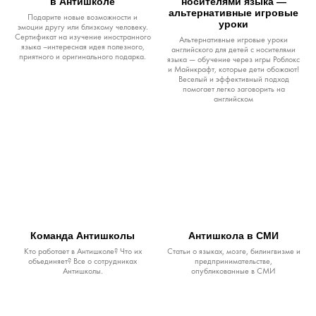
в Антишколе
носителями языка —
альтернативные игровые
Подарите новые возможности и
уроки
эмоции другу или близкому человеку.
Сертификат на изучение иностранного
Альтернативные игровые уроки
языка –интересная идея полезного,
английского для детей с носителями
приятного и оригинального подарка.
языка — обучение через игры Роблокс
и Майнкрафт, которые дети обожают!
Веселый и эффективный подход
помогает легко заговорить на
английском
Команда Антишколы
Антишкола в СМИ
Кто работает в Антишколе? Что их
Статьи о языках, мозге, билингвизме и
объединяет? Все о сотрудниках
предпринимательстве,
Антишколы.
опубликованные в СМИ