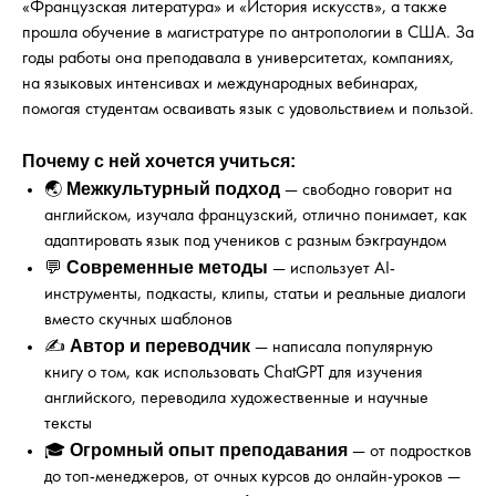
«Французская литература» и «История искусств», а также
прошла обучение в магистратуре по антропологии в США. За
годы работы она преподавала в университетах, компаниях,
на языковых интенсивах и международных вебинарах,
помогая студентам осваивать язык с удовольствием и пользой.
Почему с ней хочется учиться:
Межкультурный подход
🌏
— свободно говорит на
английском, изучала французский, отлично понимает, как
адаптировать язык под учеников с разным бэкграундом
Современные методы
💬
— использует AI-
инструменты, подкасты, клипы, статьи и реальные диалоги
вместо скучных шаблонов
Автор и переводчик
✍️
— написала популярную
книгу о том, как использовать ChatGPT для изучения
английского, переводила художественные и научные
тексты
Огромный опыт преподавания
🎓
— от подростков
до топ-менеджеров, от очных курсов до онлайн-уроков —