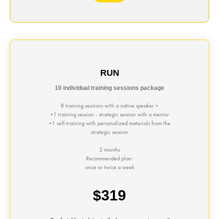
RUN
10 individual training sessions package
8 training sessions with a native speaker +
+1 training session - strategic session with a mentor
+1 self-training with personalized materials from the
strategic session
2 months
Recommended plan:
once or twice a week
$319