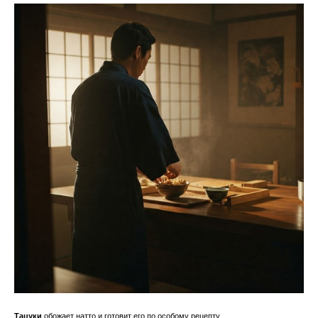
Тацуки
обожает натто и готовит его по особому рецепту