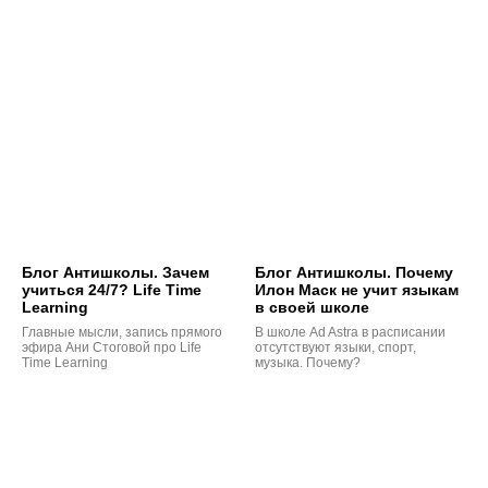
Блог Антишколы. Зачем
Блог Антишколы. Почему
учиться 24/7? Life Time
Илон Маск не учит языкам
Learning
в своей школе
Главные мысли, запись прямого
В школе Ad Astra в расписании
эфира Ани Стоговой про Life
отсутствуют языки, спорт,
Time Learning
музыка. Почему?