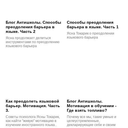
Блог Антишколы. Способы
Способы преодоления
преодоления барьера в
барьера в языке. Часть 1
языке. Часть 2
Ясна Токарик о преодолении
языкового барьера
Ясна продолжает делиться
инструментами по преодолению
языкового барьера
Как преодолеть языковой
Блог Антишколы.
барьер. Мотивация. Часть
Мотивация в обучении -
3.
Где взять топливо?
Советы психолога Ясны Токарик,
Почему все мы, такие умные и
как найти "живую" мотивацию в
целеустремленные,
изучении иностранного языка..
декларирующие себе и своим