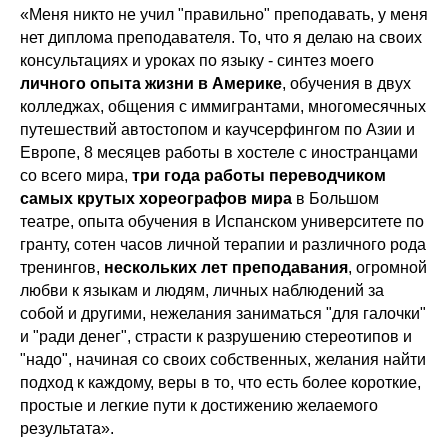
«Меня никто не учил "правильно" преподавать, у меня
нет диплома преподавателя. То, что я делаю на своих
консультациях и уроках по языку - синтез моего
личного опыта жизни в Америке
, обучения в двух
колледжах, общения с иммигрантами, многомесячных
путешествий автостопом и каучсерфингом по Азии и
Европе, 8 месяцев работы в хостеле с иностранцами
со всего мира,
три года работы переводчиком
самых крутых хореографов мира
в Большом
театре, опыта обучения в Испанском университете по
гранту, сотен часов личной терапии и различного рода
тренингов,
нескольких лет преподавания
, огромной
любви к языкам и людям, личных наблюдений за
собой и другими, нежелания заниматься "для галочки"
и "ради денег", страсти к разрушению стереотипов и
"надо", начиная со своих собственных, желания найти
подход к каждому, веры в то, что есть более короткие,
простые и легкие пути к достижению желаемого
результата».