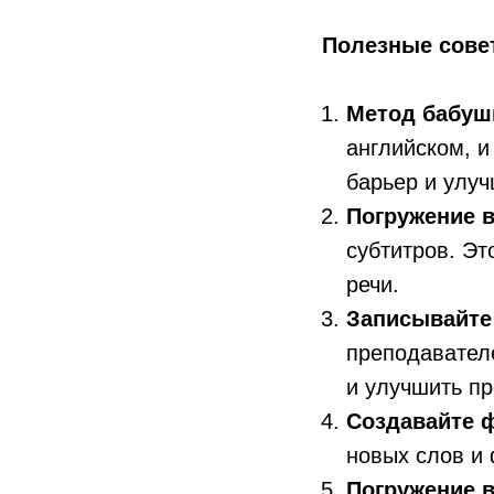
Полезные совет
Метод бабуш
английском, и
барьер и улуч
Погружение 
субтитров. Эт
речи.
Записывайте
преподавател
и улучшить п
Создавайте 
новых слов и 
Погружение 