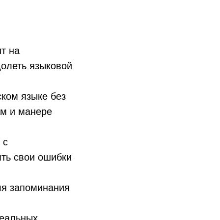
ит на
долеть языковой
ком языке без
ам и манере
 с
ять свои ошибки
ля запоминания
реальных