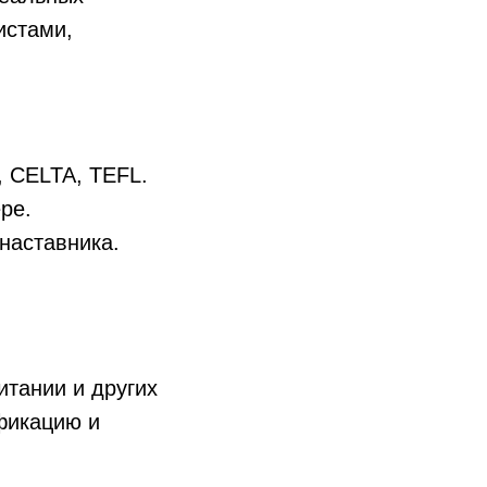
истами,
 CELTA, TEFL.
ре.
наставника.
итании и других
фикацию и