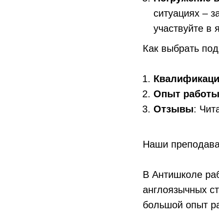
ситуациях – з
участвуйте в 
Как выбрать по
Квалификац
Опыт работ
Отзывы
: Чит
Наши преподава
В Антишколе раб
англоязычных с
большой опыт р