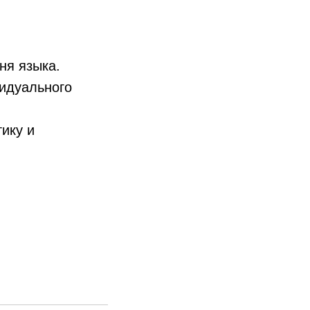
ня языка.
идуального
тику и