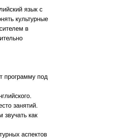
лийский язык с
онять культурные
осителем в
чительно
т программу под
нглийского.
есто занятий.
м звучать как
ьтурных аспектов