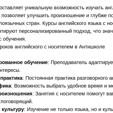
ставляет уникальную возможность изучать анг
 позволяет улучшить произношение и глубже п
лоязычных стран. Курсы английского языка с н
нтируют персонализированный подход, что зна
с обучения.
роков английского с носителем в Антишколе
рованное обучение
: Преподаватель адаптируе
нтересы.
практика
: Постоянная практика разговорного а
фика
: Возможность выбрать удобное время и м
роизношения
: Занятия с носителем помогут ва
глоговорящий.
 культуру
: Изучение не только языка, но и кул