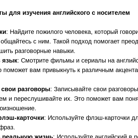
ы для изучения английского с носителем
ки
: Найдите пожилого человека, который говор
 общайтесь с ним. Такой подход помогает прео
шить разговорные навыки.
в язык
: Смотрите фильмы и сериалы на английс
о поможет вам привыкнуть к различным акцент
 свои разговоры
: Записывайте свои разговоры
ем и переслушивайте их. Это поможет вам пон
роизношение.
флэш-карточки
: Используйте флэш-карточки д
фраз.
в реальную жизнь
: Используйте английский в 