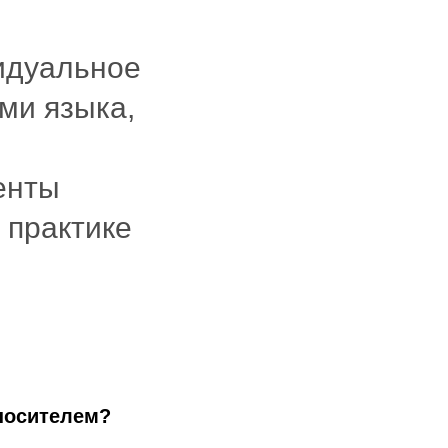
идуальное
ми языка,
енты
 практике
носителем?