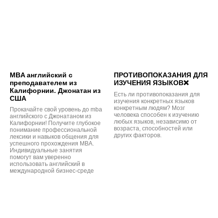
MBA английский с
ПРОТИВОПОКАЗАНИЯ ДЛЯ
преподавателем из
ИЗУЧЕНИЯ ЯЗЫКОВ❌
Калифорнии. Джонатан из
Есть ли противопоказания для
США
изучения конкретных языков
конкретным людям? Мозг
Прокачайте свой уровень до mba
человека способен к изучению
английского с Джонатаном из
любых языков, независимо от
Калифорнии! Получите глубокое
возраста, способностей или
понимание профессиональной
других факторов.
лексики и навыков общения для
успешного прохождения MBA.
Индивидуальные занятия
помогут вам уверенно
использовать английский в
международной бизнес-среде