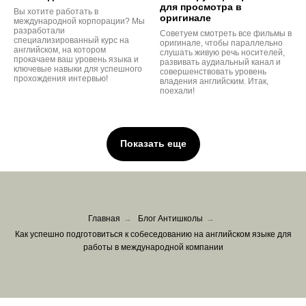
для просмотра в
Вы хотите работать в
оригинале
международной корпорации? Мы
разработали
Советуем смотреть все фильмы в
специализированный курс на
оригинале, чтобы параллельно
английском, на котором
слушать живую речь носителей,
прокачаем ваш уровень языка и
развивать аудиальный канал и
ключевые навыки для успешного
совершенствовать уровень
прохождения интервью!
владения английским. Итак,
поехали!
Показать еще
Главная
→
Блог Антишколы
→
Как успешно подготовиться к собеседованию на английском языке для
работы в международной компании