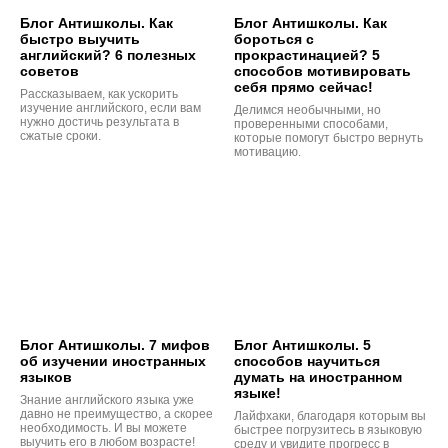
Блог Антишколы. Как
Блог Антишколы. Как
быстро выучить
бороться с
английский? 6 полезных
прокрастинацией? 5
советов
способов мотивировать
себя прямо сейчас!
Рассказываем, как ускорить
изучение английского, если вам
Делимся необычными, но
нужно достичь результата в
проверенными способами,
сжатые сроки.
которые помогут быстро вернуть
мотивацию.
Блог Антишколы. 7 мифов
Блог Антишколы. 5
об изучении иностранных
способов научиться
языков
думать на иностранном
языке!
Знание английского языка уже
давно не преимущество, а скорее
Лайфхаки, благодаря которым вы
необходимость. И вы можете
быстрее погрузитесь в языковую
выучить его в любом возрасте!
среду и увидите прогресс в