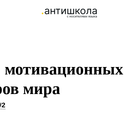
0 мотивационных
ров мира
#2