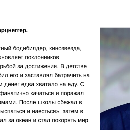
рцнеггер.
тный бодибилдер, кинозвезда,
хновляет поклонников
рьбой за достижения. В детстве
бил его и заставлял батрачить на
м денег едва хватало на еду. С
 фанатично качаться и поражал
рмами. После школы сбежал в
ыспаться и наесться», затем в
ал за океан и стал покорять мир