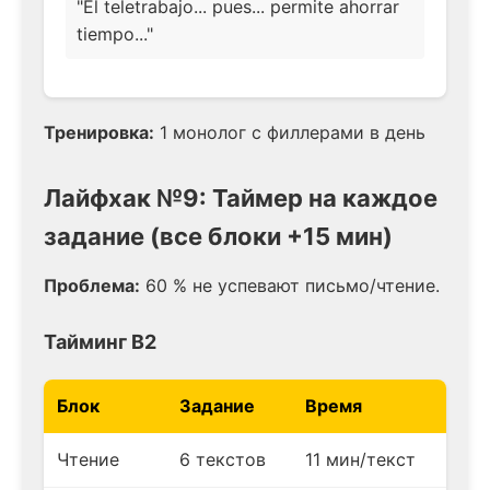
"El teletrabajo... pues... permite ahorrar
tiempo..."
Тренировка:
1 монолог с филлерами в день
Лайфхак №9: Таймер на каждое
задание (все блоки +15 мин)
Проблема:
60 % не успевают письмо/чтение.
Тайминг B2
Блок
Задание
Время
Чтение
6 текстов
11 мин/текст