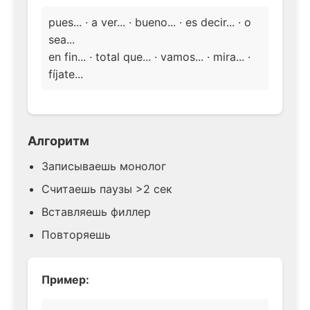
pues... · a ver... · bueno... · es decir... · o
sea...
en fin... · total que... · vamos... · mira... ·
fíjate...
Алгоритм
Записываешь монолог
Считаешь паузы >2 сек
Вставляешь филлер
Повторяешь
Пример: