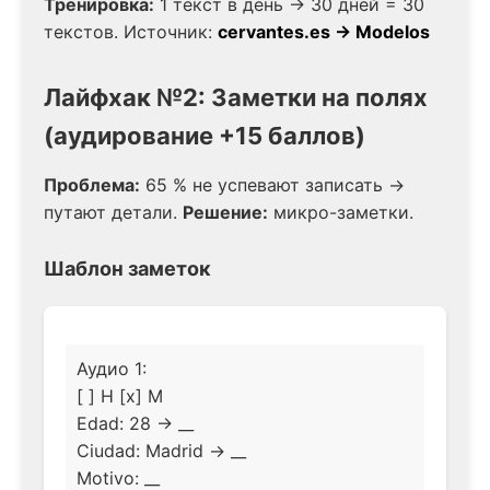
Тренировка:
1 текст в день → 30 дней = 30
текстов. Источник:
cervantes.es → Modelos
Лайфхак №2: Заметки на полях
(аудирование +15 баллов)
Проблема:
65 % не успевают записать →
путают детали.
Решение:
микро-заметки.
Шаблон заметок
Аудио 1:
[ ] H [x] M
Edad: 28 → __
Ciudad: Madrid → __
Motivo: __