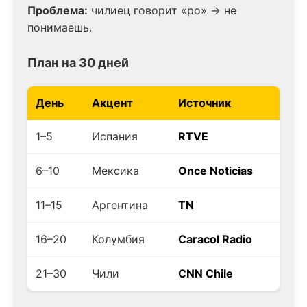
Проблема:
чилиец говорит «po» → не
понимаешь.
План на 30 дней
День
Акцент
Источник
1–5
Испания
RTVE
6–10
Мексика
Once Noticias
11–15
Аргентина
TN
16–20
Колумбия
Caracol Radio
21–30
Чили
CNN Chile