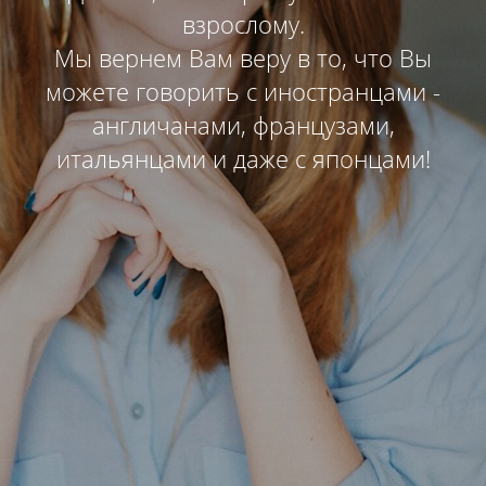
взрослому.
Мы вернем Вам веру в то, что Вы
можете говорить с иностранцами -
англичанами, французами,
итальянцами и даже с японцами!