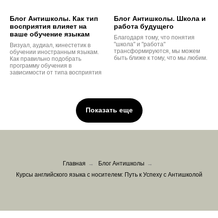
Блог Антишколы. Как тип
Блог Антишколы. Школа и
восприятия влияет на
работа будущего
ваше обучение языкам
Благодаря тому, что понятия
"школа" и "работа"
Визуал, аудиал, кинестетик в
трансформируются, мы можем
обучении иностранным языкам.
быть ближе к тому, что мы любим.
Как правильно подобрать
программу обучения в
зависимости от типа восприятия
Показать еще
Главная
→
Блог Антишколы
→
Курсы английского языка с носителем: Путь к Успеху с Антишколой