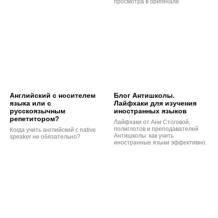
просмотра в оригинале
Английский с носителем
Блог Антишколы.
языка или с
Лайфхаки для изучения
русскоязычным
иностранных языков
репетитором?
Лайфхаки от Ани Стоговой,
полиглотов и преподавателей
Когда учить английский с native
Антишколы: как учить
speaker не обязательно?
иностранные языки эффективно.